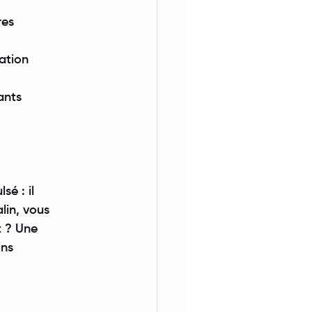
res
ration
ants
sé : il
lin, vous
t ? Une
ins