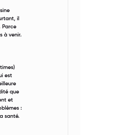
sine
tant, il
. Parce
s à venir.
times)
ui est
illeure
idité que
ent et
oblèmes :
la santé.