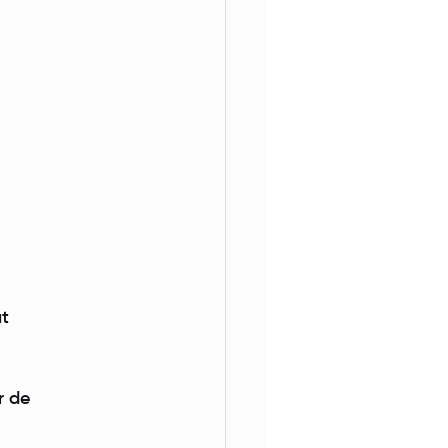
ut
r de