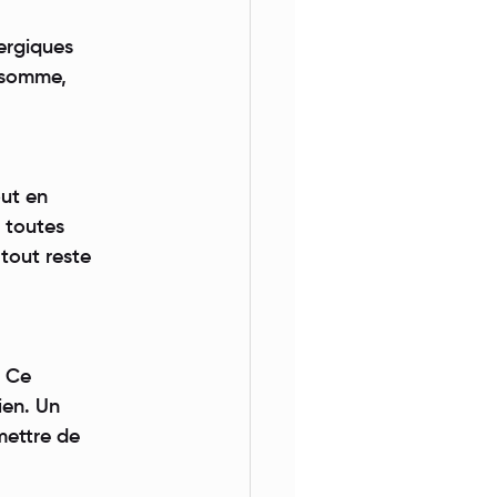
lergiques
n somme,
out en
s toutes
 tout reste
. Ce
ien. Un
mettre de