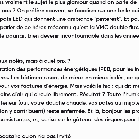
Pas vraiment le sujet le plus glamour quand on parle de
 pas ? On préfère souvent se focaliser sur une belle cui
pots LED qui donnent une ambiance "pinterest". Et pour
parler de ce héros méconnu qu’est la VMC double flux
elle pourrait bien devenir incontournable dans les année
ux isolés, mais à quel prix ?
oration des performances énergétiques (PEB, pour les in
èvres. Les bâtiments sont de mieux en mieux isolés, ce q
ur vos factures d’énergie. Mais voilà le hic : qui dit me
moins d’air qui circule librement. Résultat ? Toute l’hum
ntérieur (oui, votre douche chaude, vos pâtes qui mijot
on y contribuent) reste enfermée. Et là, bonjour les pr
ersistantes, et, cerise sur le gâteau, des risques pour 
ocataire qu'on n'a pas invité