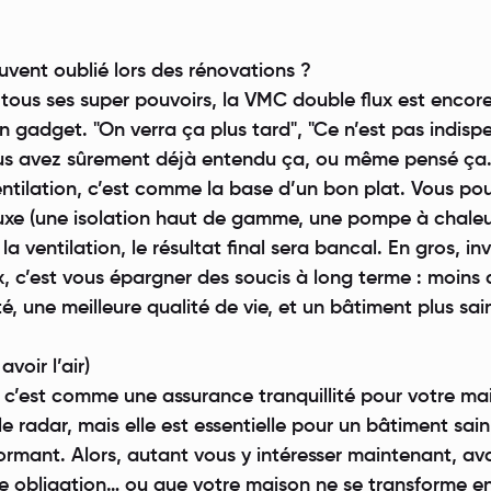
ouvent oublié lors des rénovations ?
 tous ses super pouvoirs, la VMC double flux est encor
adget. "On verra ça plus tard", "Ce n’est pas indispe
ous avez sûrement déjà entendu ça, ou même pensé ça
ventilation, c’est comme la base d’un bon plat. Vous po
luxe (une isolation haut de gamme, une pompe à chaleu
 la ventilation, le résultat final sera bancal. En gros, in
, c’est vous épargner des soucis à long terme : moins 
, une meilleure qualité de vie, et un bâtiment plus sai
voir l’air)
 c’est comme une assurance tranquillité pour votre mai
e radar, mais elle est essentielle pour un bâtiment sain
ormant. Alors, autant vous y intéresser maintenant, av
e obligation… ou que votre maison ne se transforme en