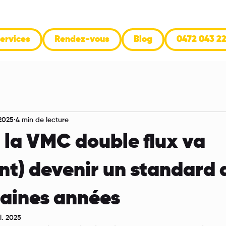
ervices
Rendez-vous
Blog
0472 043 2
 2025
4 min de lecture
 la VMC double flux va
nt) devenir un standard
haines années
il. 2025