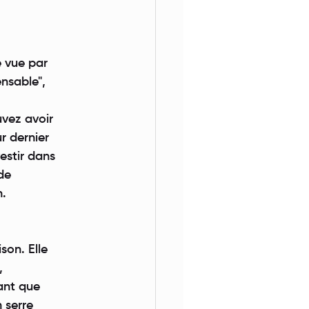
e vue par
nsable",
.
uvez avoir
r dernier
vestir dans
de
n.
son. Elle
,
ant que
 serre