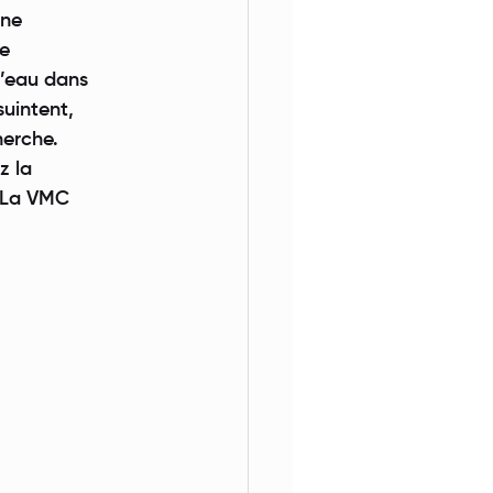
une
de
d’eau dans
suintent,
herche.
z la
. La VMC