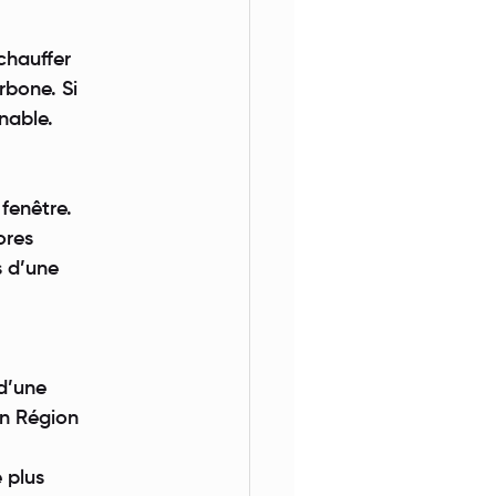
chauffer
rbone. Si
nable.
 fenêtre.
ores
s d’une
 d’une
en Région
 plus