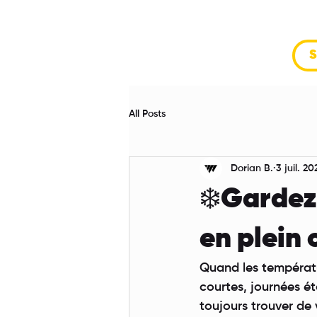
S
All Posts
Dorian B.
3 juil. 20
❄️Gardez
en plein 
Quand les températur
courtes, journées é
toujours trouver de