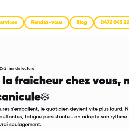
ervices
Rendez-vous
Blog
0472 043 2
25
2 min de lecture
 la fraîcheur chez vous,
canicule❄️
es s’emballent, le quotidien devient vite plus lourd. N
touffantes, fatigue persistante… on adapte son rythme
 vrai soulagement.