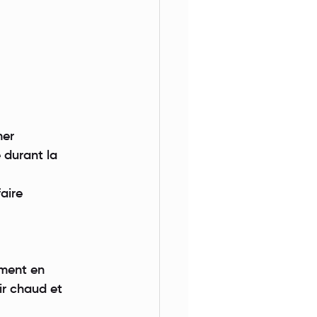
mer
é durant la
aire
ement en
ir chaud et