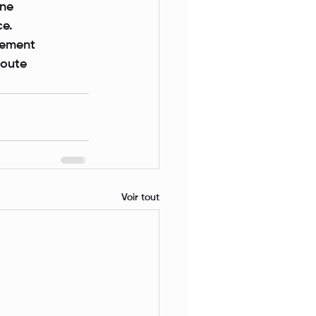
une
ce.
nement
toute
Voir tout