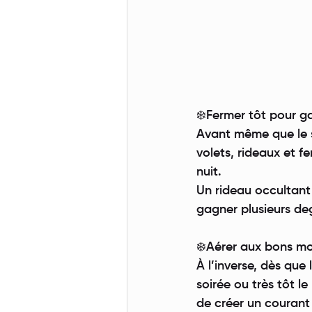
❄️Fermer tôt pour ga
Avant même que le s
volets, rideaux et fe
nuit.
Un rideau occultant
gagner plusieurs degr
❄️Aérer aux bons m
À l’inverse, dès qu
soirée ou très tôt l
de créer un courant 