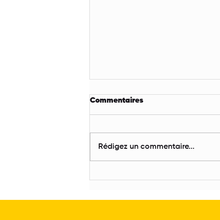
Primes énergie en Wallonie
Commentaires
2026 : montants, conditions
et démarches complètes
Vous envisagez des travaux de
rénovation énergétique en
Rédigez un commentaire...
Wallonie ? Bonne nouvelle : la
Région wallonne continue de
soutenir les particuliers avec un
programme de primes attractif
en 2026. Que vous sou