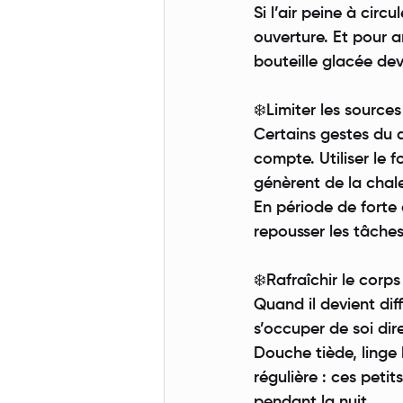
Si l’air peine à circu
ouverture. Et pour a
bouteille glacée deva
❄️Limiter les source
Certains gestes du 
compte. Utiliser le f
génèrent de la chaleu
En période de forte c
repousser les tâches
❄️Rafraîchir le corp
Quand il devient diff
s’occuper de soi di
Douche tiède, linge
régulière : ces peti
pendant la nuit.