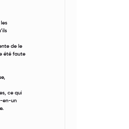
 les
ils
tente de le
e été faute
ue,
es, ce qui
ux-en-un
e.