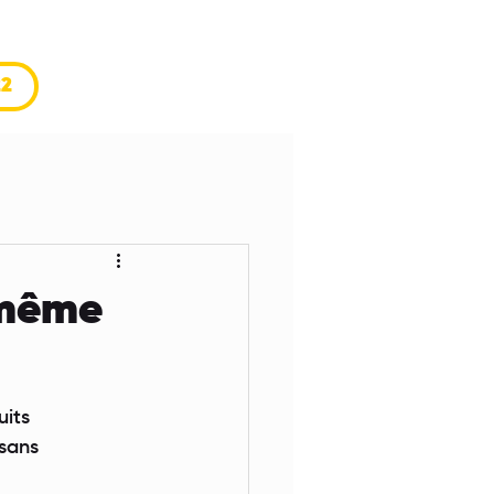
22
 même
uits
 sans