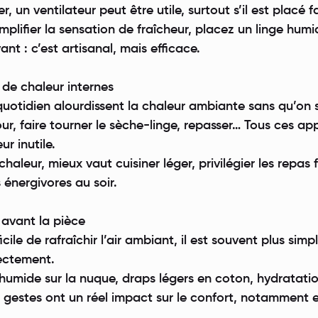
ler, un ventilateur peut être utile, surtout s’il est placé
mplifier la sensation de fraîcheur, placez un linge hum
nt : c’est artisanal, mais efficace.
s de chaleur internes
quotidien alourdissent la chaleur ambiante sans qu’on 
our, faire tourner le sèche-linge, repasser… Tous ces app
r inutile.
haleur, mieux vaut cuisiner léger, privilégier les repas f
 énergivores au soir.
s avant la pièce
icile de rafraîchir l’air ambiant, il est souvent plus simp
rectement.
 humide sur la nuque, draps légers en coton, hydratati
ts gestes ont un réel impact sur le confort, notamment e