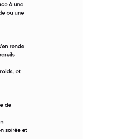
 face à une
ide ou une
s’en rende
areils
roids, et
le de
on
n soirée et