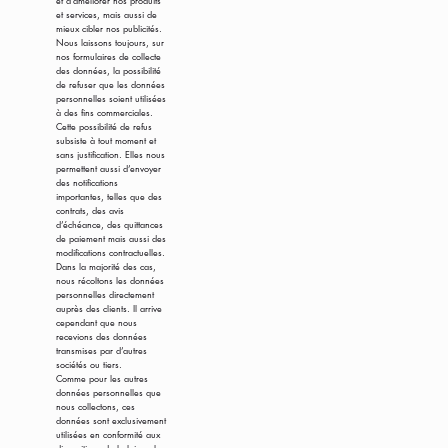
et services, mais aussi de
mieux cibler nos publicités.
Nous laissons toujours, sur
nos formulaires de collecte
des données, la possibilité
de refuser que les données
personnelles soient utilisées
à des fins commerciales.
Cette possibilité de refus
subsiste à tout moment et
sans justification. Elles nous
permettent aussi d’envoyer
des notifications
importantes, telles que des
contrats, des avis
d’échéance, des quittances
de paiement mais aussi des
modifications contractuelles.
Dans la majorité des cas,
nous récoltons les données
personnelles directement
auprès des clients. Il arrive
cependant que nous
recevions des données
transmises par d’autres
sociétés ou tiers.
Comme pour les autres
données personnelles que
nous collectons, ces
données sont exclusivement
utilisées en conformité aux
dispositions de la loi sur la