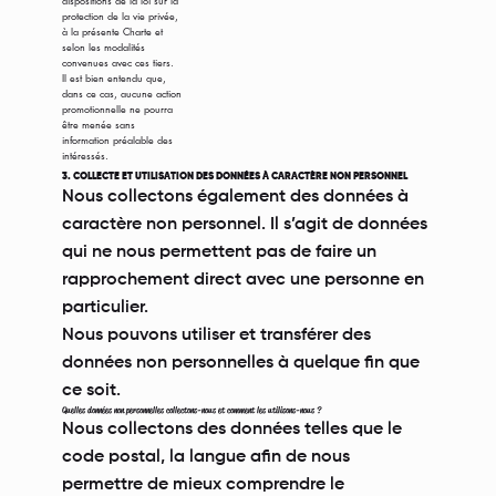
protection de la vie privée,
à la présente Charte et
selon les modalités
convenues avec ces tiers.
Il est bien entendu que,
dans ce cas, aucune action
promotionnelle ne pourra
être menée sans
information préalable des
intéressés.
3. COLLECTE ET UTILISATION DES DONNÉES À CARACTÈRE NON PERSONNEL
Nous collectons également des données à
caractère non personnel. Il s’agit de données
qui ne nous permettent pas de faire un
rapprochement direct avec une personne en
particulier.
Nous pouvons utiliser et transférer des
données non personnelles à quelque fin que
ce soit.
Quelles données non personnelles collectons-nous et comment les utilisons-nous ?
Nous collectons des données telles que le
code postal, la langue afin de nous
permettre de mieux comprendre le