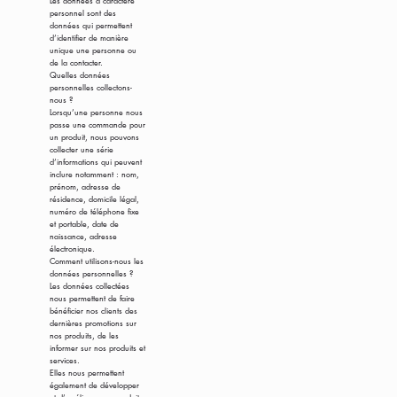
personnel sont des
données qui permettent
d’identifier de manière
unique une personne ou
de la contacter.
Quelles données
personnelles collectons-
nous ?
Lorsqu’une personne nous
passe une commande pour
un produit, nous pouvons
collecter une série
d’informations qui peuvent
inclure notamment : nom,
prénom, adresse de
résidence, domicile légal,
numéro de téléphone fixe
et portable, date de
naissance, adresse
électronique.
Comment utilisons-nous les
données personnelles ?
Les données collectées
nous permettent de faire
bénéficier nos clients des
dernières promotions sur
nos produits, de les
informer sur nos produits et
services.
Elles nous permettent
également de développer
et d’améliorer nos produits