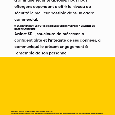
d’offrir une sécurité absolue, nous nous
efforçons cependant d’offrir le niveau de
sécurité le meilleur possible dans un cadre
commercial.
8. LA PROTECTION DE VOTRE VIE PRIVÉE : UN ENGAGEMENT À L’ÉCHELLE DE
NOTRE ENTREPRISE
Awlest SRL, soucieuse de préserver la
confidentialité et l’intégrité de ses données, a
communiqué le présent engagement à
l’ensemble de son personnel.
Panneaux solaires, poêle à pellets, climatisation, VMC, etc.
Awlest est votre partenaire pour une rénovation énergétique réussie. Des solutions durables, un suivi sur-mesure, et des techniciens