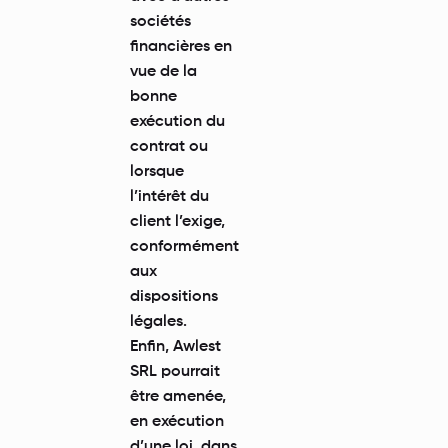
sociétés
financières en
vue de la
bonne
exécution du
contrat ou
lorsque
l’intérêt du
client l’exige,
conformément
aux
dispositions
légales.
Enfin, Awlest
SRL pourrait
être amenée,
en exécution
d’une loi, dans