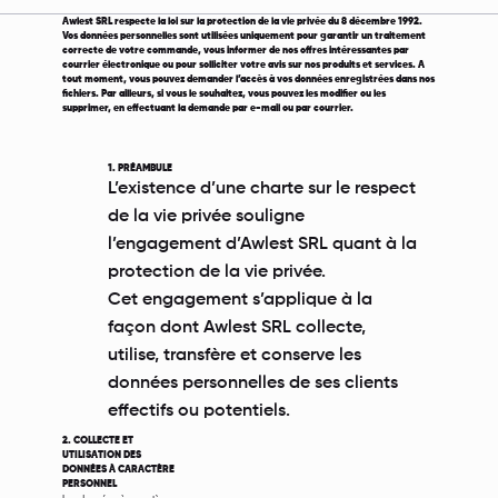
Awlest SRL respecte la loi sur la protection de la vie privée du 8 décembre 1992.
Vos données personnelles sont utilisées uniquement pour garantir un traitement
correcte de votre commande, vous informer de nos offres intéressantes par
courrier électronique ou pour solliciter votre avis sur nos produits et services. A
tout moment, vous pouvez demander l’accès à vos données enregistrées dans nos
fichiers. Par ailleurs, si vous le souhaitez, vous pouvez les modifier ou les
supprimer, en effectuant la demande par e-mail ou par courrier.
1. PRÉAMBULE
L’existence d’une charte sur le respect
de la vie privée souligne
l’engagement d’Awlest SRL quant à la
protection de la vie privée.
Cet engagement s’applique à la
façon dont Awlest SRL collecte,
utilise, transfère et conserve les
données personnelles de ses clients
effectifs ou potentiels.
2. COLLECTE ET
UTILISATION DES
DONNÉES À CARACTÈRE
PERSONNEL
Les données à caractère