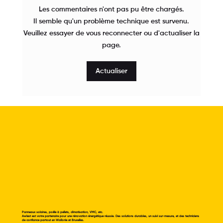
Les commentaires n'ont pas pu être chargés.
Il semble qu'un problème technique est survenu.
Veuillez essayer de vous reconnecter ou d'actualiser la
page.
❄️Gardez la fraîcheur chez vous, même
en plein canicule❄️
Actualiser
Panneaux solaires, poêle à pellets, climatisation, VMC, etc.
Awlest est votre partenaire pour une rénovation énergétique réussie. Des solutions durables, un suivi sur-mesure, et des techniciens
de confiance partout en Wallonie et Bruxelles.