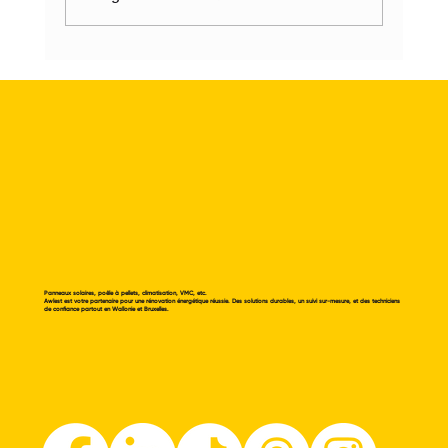
❄️Gardez la fraîcheur chez vous, même
en plein canicule❄️
Panneaux solaires, poêle à pellets, climatisation, VMC, etc.
Awlest est votre partenaire pour une rénovation énergétique réussie. Des solutions durables, un suivi sur-mesure, et des techniciens
de confiance partout en Wallonie et Bruxelles.