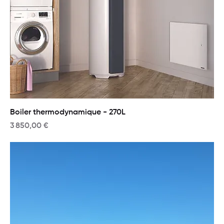
Boiler thermodynamique - 270L
Prix
3 850,00 €