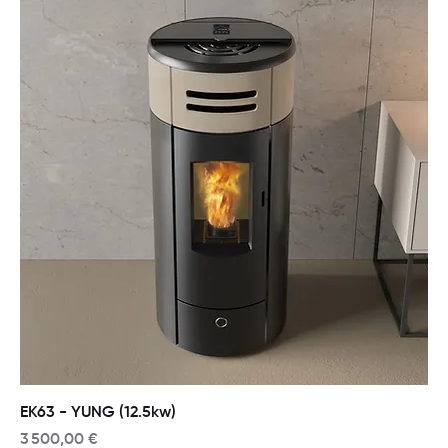
EK63 - YUNG (12.5kw)
Prix
3 500,00 €