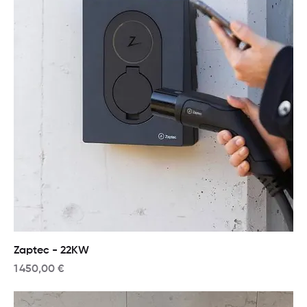
Zaptec - 22KW
Prix
1 450,00 €