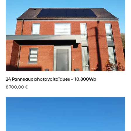
24 Panneaux photovoltaïques - 10.800Wp
Prix
8 700,00 €