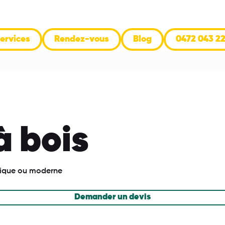
ervices
Rendez-vous
Blog
0472 043 2
à bois
stique ou moderne
Demander un devis