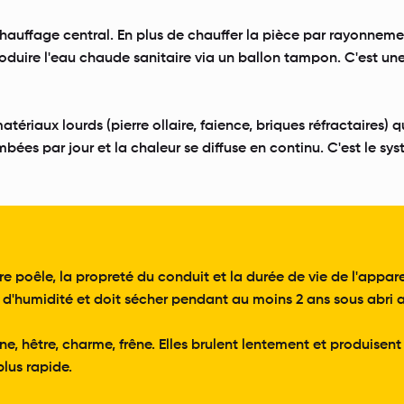
chauffage central. En plus de chauffer la pièce par rayonnement
uire l'eau chaude sanitaire via un ballon tampon. C'est une a
riaux lourds (pierre ollaire, faience, briques réfractaires) 
bées par jour et la chaleur se diffuse en continu. C'est le sy
 poêle, la propreté du conduit et la durée de vie de l'apparei
d'humidité et doit sécher pendant au moins 2 ans sous abri av
e, hêtre, charme, frêne. Elles brulent lentement et produisen
lus rapide.