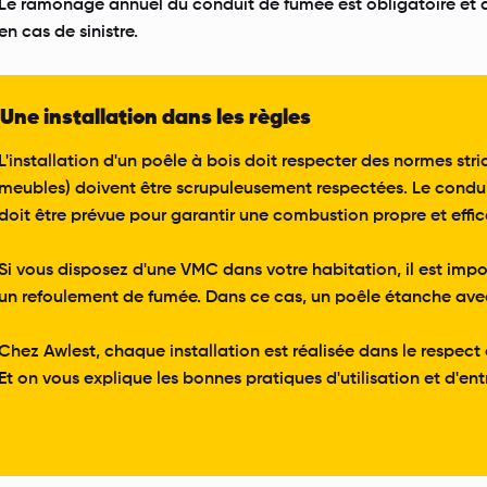
Le
ramonage
annuel du conduit de fumée est obligatoire et do
en cas de sinistre.
Une installation dans les règles
L'installation d'un poêle à bois doit respecter des normes st
meubles) doivent être scrupuleusement respectées. Le conduit
doit être prévue pour garantir une combustion propre et effi
Si vous disposez d'une
VMC
dans votre habitation, il est imp
un refoulement de fumée. Dans ce cas, un poêle étanche avec un
Chez Awlest, chaque installation est réalisée dans le respect 
Et on vous explique les bonnes pratiques d'utilisation et d'en