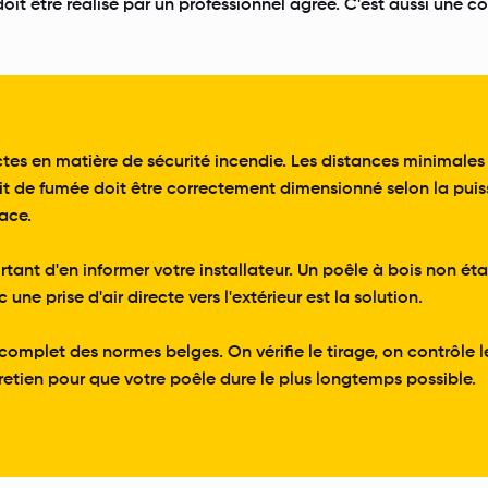
it être réalisé par un professionnel agréé. C'est aussi une c
rictes en matière de sécurité incendie. Les distances minimale
 de fumée doit être correctement dimensionné selon la puissan
cace.
ortant d'en informer votre installateur. Un poêle à bois non
e prise d'air directe vers l'extérieur est la solution.
complet des normes belges. On vérifie le tirage, on contrôle l
tretien pour que votre poêle dure le plus longtemps possible.