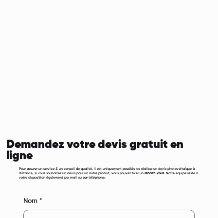
Demandez votre devis gratuit en
ligne
Pour assurer un service & un conseil de qualité, il est uniquement possible de réaliser un devis photovoltaïque à
distance, si vous souhaitez un devis pour un autre produit, vous pouvez fixer un
rendez-vous
. Notre équipe reste à
votre disposition également par mail ou par téléphone.
Nom
*